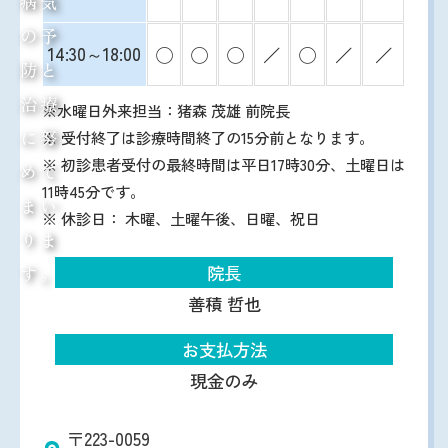
病気
の予
14:30～18:00
◯
◯
◯
／
◯
／
／
防と
治療
※水曜日外来担当：猪森 茂雄 前院長
に努
※ 受付終了は診療時間終了の15分前となります。
※ 初診患者受付の最終時間は平日17時30分、土曜日は
めて
11時45分です。
まい
※ 休診日： 木曜、土曜午後、日曜、祝日
りま
院長
す。
善積 哲也
お支払方法
現金のみ
〒223-0059