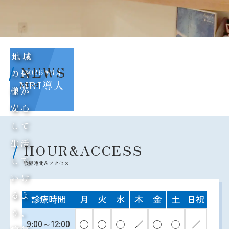
地域
NEWS
2026
8
の皆
年
月
MRI導入
様が
安心
して
生活
HOUR&ACCESS
して
いけ
るよ
診療時間
月
火
水
木
金
土
日祝
う、
9:00～12:00
◯
◯
◯
／
◯
◯
／